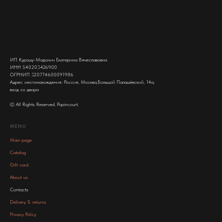
ИП Курошу-Мадонич Екатерина Вячеславовна
ИНН 540203426900
ОГРНИП 320774600091986
Адрес местонахождения: Россия, Москва,Большой Палашёвский, 14а,
вход со двора
© All Rights Reserved. Popincourt.
MENU
Main page
Catalog
Gift card
About us
Contacts
Delivery & returns
Privacy Policy