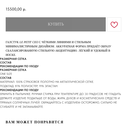
15500,00
р.
КУПИТЬ
ГАЛСТУК
LE PETIT CEO
С ЧЁТКИМИ ЛИНИЯМИ И СТИЛЬНЫМ
МИНИМАЛИСТИЧНЫМ ДИЗАЙНОМ. АККУРАТНАЯ ФОРМА ПРИДАЁТ ОБРАЗУ
СБАЛАНСИРОВАННУЮ СТИЛЬНУЮ АКЦЕНТУАЦИЮ. ЛЁГКИЙ И УДОБНЫЙ В
НОСКЕ.
РАЗМЕРНАЯ СЕТКА
СОСТАВ
РЕКОМЕНДАЦИИ ПО УХОДУ
РАЗМЕРНАЯ СЕТКА
ONE SIZE
СОСТАВ
МАТЕРИАЛ: 100% СТРАЗОВОЕ ПОЛОТНО НА МЕТАЛЛИЧЕСКОЙ СЕТКЕ.
ПОДКЛАД: 81% ПОЛИЭСТЕР, 19% ЭЛАСТАН.
РЕКОМЕНДАЦИИ ПО УХОДУ
ХРАНИТЬ В ПЫЛЬНИКЕ. РУЧНАЯ СТИРКА ПРИ ТЕМПЕРАТУРЕ ДО 30 ГРАДУСОВ. НЕ ГЛАДИТЬ.
ДЕРЖИТЕ ИЗДЕЛИЕ ПОДАЛЬШЕ ОТ ВОДЫ, ЖИРА, ДУХОВ И КОСМЕТИЧЕСКИХ СРЕДСТВ И
ПРЯМЫХ СОЛНЕЧНЫХ ЛУЧЕЙ. ОБРАЩАЙТЕСЬ С ИЗДЕЛИЕМ ОСТОРОЖНО, СИЛЬНО НЕ
СГИБАЙТЕ И НЕ ЗАЛАМЫВАЙТЕ.
ВАМ МОЖЕТ ПОНРАВИТСЯ