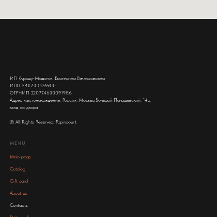
ИП Курошу-Мадонич Екатерина Вячеславовна
ИНН 540203426900
ОГРНИП 320774600091986
Адрес местонахождения: Россия, Москва,Большой Палашёвский, 14а,
вход со двора
© All Rights Reserved. Popincourt.
MENU
Main page
Catalog
Gift card
About us
Contacts