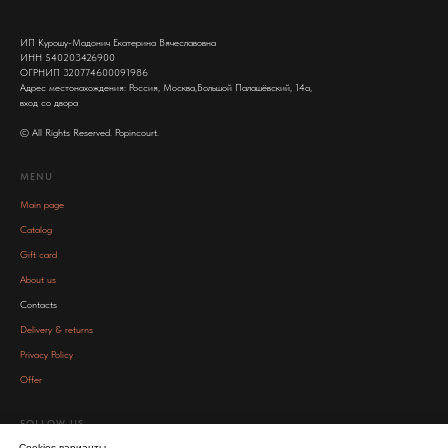
ИП Курошу-Мадонич Екатерина Вячеславовна
ИНН 540203426900
ОГРНИП 320774600091986
Адрес местонахождения: Россия, Москва,Большой Палашёвский, 14а,
вход со двора
© All Rights Reserved. Popincourt.
MENU
Main page
Catalog
Gift card
About us
Contacts
Delivery & returns
Privacy Policy
Offer
FOLLOW US
Cookies варианты