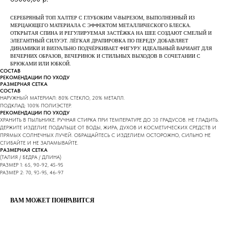
СЕРЕБРЯНЫЙ ТОП ХАЛТЕР С ГЛУБОКИМ V-ВЫРЕЗОМ, ВЫПОЛНЕННЫЙ ИЗ
МЕРЦАЮЩЕГО МАТЕРИАЛА С ЭФФЕКТОМ МЕТАЛЛИЧЕСКОГО БЛЕСКА.
ОТКРЫТАЯ СПИНА И РЕГУЛИРУЕМАЯ ЗАСТЁЖКА НА ШЕЕ СОЗДАЮТ СМЕЛЫЙ И
ЭЛЕГАНТНЫЙ СИЛУЭТ. ЛЁГКАЯ ДРАПИРОВКА ПО ПЕРЕДУ ДОБАВЛЯЕТ
ДИНАМИКИ И ВИЗУАЛЬНО ПОДЧЁРКИВАЕТ ФИГУРУ. ИДЕАЛЬНЫЙ ВАРИАНТ ДЛЯ
ВЕЧЕРНИХ ОБРАЗОВ, ВЕЧЕРИНОК И СТИЛЬНЫХ ВЫХОДОВ В СОЧЕТАНИИ С
БРЮКАМИ ИЛИ ЮБКОЙ.
СОСТАВ
РЕКОМЕНДАЦИИ ПО УХОДУ
РАЗМЕРНАЯ СЕТКА
СОСТАВ
НАРУЖНЫЙ МАТЕРИАЛ: 80% СТЕКЛО, 20% МЕТАЛЛ.
ПОДКЛАД: 100% ПОЛИЭСТЕР.
РЕКОМЕНДАЦИИ ПО УХОДУ
ХРАНИТЬ В ПЫЛЬНИКЕ. РУЧНАЯ СТИРКА ПРИ ТЕМПЕРАТУРЕ ДО 30 ГРАДУСОВ. НЕ ГЛАДИТЬ.
ДЕРЖИТЕ ИЗДЕЛИЕ ПОДАЛЬШЕ ОТ ВОДЫ, ЖИРА, ДУХОВ И КОСМЕТИЧЕСКИХ СРЕДСТВ И
ПРЯМЫХ СОЛНЕЧНЫХ ЛУЧЕЙ. ОБРАЩАЙТЕСЬ С ИЗДЕЛИЕМ ОСТОРОЖНО, СИЛЬНО НЕ
СГИБАЙТЕ И НЕ ЗАЛАМЫВАЙТЕ.
РАЗМЕРНАЯ СЕТКА
(ТАЛИЯ / БЕДРА / ДЛИНА)
РАЗМЕР 1: 65, 90-92, 45-95
РАЗМЕР 2: 70, 93-95, 46-97
ВАМ МОЖЕТ ПОНРАВИТСЯ