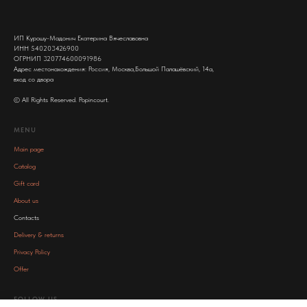
ИП Курошу-Мадонич Екатерина Вячеславовна
ИНН 540203426900
ОГРНИП 320774600091986
Адрес местонахождения: Россия, Москва,Большой Палашёвский, 14а,
вход со двора
© All Rights Reserved. Popincourt.
MENU
Main page
Catalog
Gift card
About us
Contacts
Delivery & returns
Privacy Policy
Offer
FOLLOW US