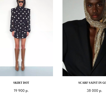
SKIRT DOT
SCARF SAINT IN G
19 900
р.
38 000
р.