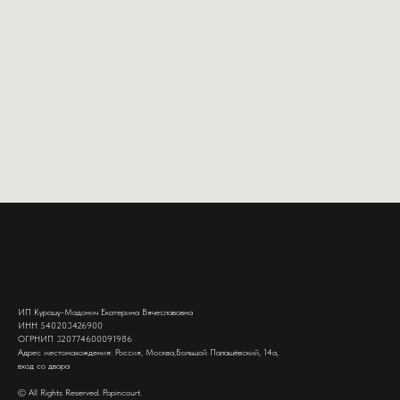
ИП Курошу-Мадонич Екатерина Вячеславовна
ИНН 540203426900
ОГРНИП 320774600091986
Адрес местонахождения: Россия, Москва,Большой Палашёвский, 14а,
вход со двора
© All Rights Reserved. Popincourt.