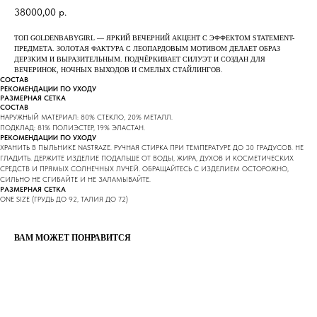
38000,00
р.
ТОП GOLDENBABYGIRL — ЯРКИЙ ВЕЧЕРНИЙ АКЦЕНТ С ЭФФЕКТОМ STATEMENT-
ПРЕДМЕТА. ЗОЛОТАЯ ФАКТУРА С ЛЕОПАРДОВЫМ МОТИВОМ ДЕЛАЕТ ОБРАЗ
ДЕРЗКИМ И ВЫРАЗИТЕЛЬНЫМ. ПОДЧЁРКИВАЕТ СИЛУЭТ И СОЗДАН ДЛЯ
ВЕЧЕРИНОК, НОЧНЫХ ВЫХОДОВ И СМЕЛЫХ СТАЙЛИНГОВ.
СОСТАВ
РЕКОМЕНДАЦИИ ПО УХОДУ
РАЗМЕРНАЯ СЕТКА
СОСТАВ
НАРУЖНЫЙ МАТЕРИАЛ: 80% СТЕКЛО, 20% МЕТАЛЛ.
ПОДКЛАД: 81% ПОЛИЭСТЕР, 19% ЭЛАСТАН.
РЕКОМЕНДАЦИИ ПО УХОДУ
ХРАНИТЬ В ПЫЛЬНИКЕ NASTRAZE. РУЧНАЯ СТИРКА ПРИ ТЕМПЕРАТУРЕ ДО 30 ГРАДУСОВ. НЕ
ГЛАДИТЬ. ДЕРЖИТЕ ИЗДЕЛИЕ ПОДАЛЬШЕ ОТ ВОДЫ, ЖИРА, ДУХОВ И КОСМЕТИЧЕСКИХ
СРЕДСТВ И ПРЯМЫХ СОЛНЕЧНЫХ ЛУЧЕЙ. ОБРАЩАЙТЕСЬ С ИЗДЕЛИЕМ ОСТОРОЖНО,
СИЛЬНО НЕ СГИБАЙТЕ И НЕ ЗАЛАМЫВАЙТЕ.
РАЗМЕРНАЯ СЕТКА
ONE SIZE (ГРУДЬ ДО 92, ТАЛИЯ ДО 72)
ВАМ МОЖЕТ ПОНРАВИТСЯ