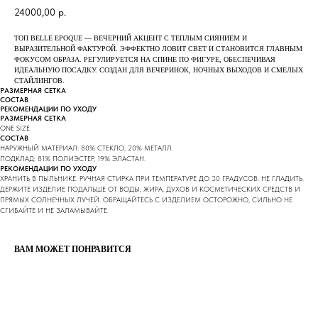
24000,00
р.
ТОП BELLE EPOQUE — ВЕЧЕРНИЙ АКЦЕНТ С ТЕПЛЫМ СИЯНИЕМ И
ВЫРАЗИТЕЛЬНОЙ ФАКТУРОЙ. ЭФФЕКТНО ЛОВИТ СВЕТ И СТАНОВИТСЯ ГЛАВНЫМ
ФОКУСОМ ОБРАЗА. РЕГУЛИРУЕТСЯ НА СПИНЕ ПО ФИГУРЕ, ОБЕСПЕЧИВАЯ
ИДЕАЛЬНУЮ ПОСАДКУ. СОЗДАН ДЛЯ ВЕЧЕРИНОК, НОЧНЫХ ВЫХОДОВ И СМЕЛЫХ
СТАЙЛИНГОВ.
РАЗМЕРНАЯ СЕТКА
СОСТАВ
РЕКОМЕНДАЦИИ ПО УХОДУ
РАЗМЕРНАЯ СЕТКА
ONE SIZE
СОСТАВ
НАРУЖНЫЙ МАТЕРИАЛ: 80% СТЕКЛО, 20% МЕТАЛЛ.
ПОДКЛАД: 81% ПОЛИЭСТЕР, 19% ЭЛАСТАН.
РЕКОМЕНДАЦИИ ПО УХОДУ
ХРАНИТЬ В ПЫЛЬНИКЕ. РУЧНАЯ СТИРКА ПРИ ТЕМПЕРАТУРЕ ДО 30 ГРАДУСОВ. НЕ ГЛАДИТЬ.
ДЕРЖИТЕ ИЗДЕЛИЕ ПОДАЛЬШЕ ОТ ВОДЫ, ЖИРА, ДУХОВ И КОСМЕТИЧЕСКИХ СРЕДСТВ И
ПРЯМЫХ СОЛНЕЧНЫХ ЛУЧЕЙ. ОБРАЩАЙТЕСЬ С ИЗДЕЛИЕМ ОСТОРОЖНО, СИЛЬНО НЕ
СГИБАЙТЕ И НЕ ЗАЛАМЫВАЙТЕ.
ВАМ МОЖЕТ ПОНРАВИТСЯ