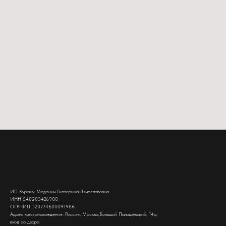
ИП Курошу-Мадонич Екатерина Вячеславовна
ИНН 540203426900
ОГРНИП 320774600091986
Адрес местонахождения: Россия, Москва,Большой Палашёвский, 14а,
вход со двора