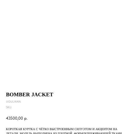
BOMBER JACKET
UGULWAN
SKU:
43500,00
р.
КОРОТКАЯ КУРТКА С ЧЁТКО ВЫСТРОЕННЫМ СИЛУЭТОМ И АКЦЕНТОМ НА
ДЕТАЛИ. МОДЕЛЬ ВЫПОЛНЕНА ИЗ ПЛОТНОЙ, ФОРМОУДЕРЖИВАЮЩЕЙ ТКАНИ,