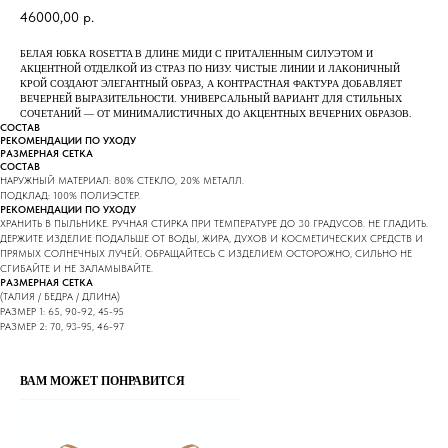
46000,00
р.
БЕЛАЯ ЮБКА ROSETTA В ДЛИНЕ МИДИ С ПРИТАЛЕННЫМ СИЛУЭТОМ И
АКЦЕНТНОЙ ОТДЕЛКОЙ ИЗ СТРАЗ ПО НИЗУ. ЧИСТЫЕ ЛИНИИ И ЛАКОНИЧНЫЙ
КРОЙ СОЗДАЮТ ЭЛЕГАНТНЫЙ ОБРАЗ, А КОНТРАСТНАЯ ФАКТУРА ДОБАВЛЯЕТ
ВЕЧЕРНЕЙ ВЫРАЗИТЕЛЬНОСТИ. УНИВЕРСАЛЬНЫЙ ВАРИАНТ ДЛЯ СТИЛЬНЫХ
СОЧЕТАНИЙ — ОТ МИНИМАЛИСТИЧНЫХ ДО АКЦЕНТНЫХ ВЕЧЕРНИХ ОБРАЗОВ.
СОСТАВ
РЕКОМЕНДАЦИИ ПО УХОДУ
РАЗМЕРНАЯ СЕТКА
СОСТАВ
НАРУЖНЫЙ МАТЕРИАЛ: 80% СТЕКЛО, 20% МЕТАЛЛ.
ПОДКЛАД: 100% ПОЛИЭСТЕР.
РЕКОМЕНДАЦИИ ПО УХОДУ
ХРАНИТЬ В ПЫЛЬНИКЕ. РУЧНАЯ СТИРКА ПРИ ТЕМПЕРАТУРЕ ДО 30 ГРАДУСОВ. НЕ ГЛАДИТЬ.
ДЕРЖИТЕ ИЗДЕЛИЕ ПОДАЛЬШЕ ОТ ВОДЫ, ЖИРА, ДУХОВ И КОСМЕТИЧЕСКИХ СРЕДСТВ И
ПРЯМЫХ СОЛНЕЧНЫХ ЛУЧЕЙ. ОБРАЩАЙТЕСЬ С ИЗДЕЛИЕМ ОСТОРОЖНО, СИЛЬНО НЕ
СГИБАЙТЕ И НЕ ЗАЛАМЫВАЙТЕ.
РАЗМЕРНАЯ СЕТКА
(ТАЛИЯ / БЕДРА / ДЛИНА)
РАЗМЕР 1: 65, 90-92, 45-95
РАЗМЕР 2: 70, 93-95, 46-97
ВАМ МОЖЕТ ПОНРАВИТСЯ