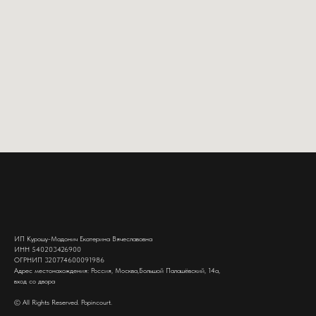
ИП Курошу-Мадонич Екатерина Вячеславовна
ИНН 540203426900
ОГРНИП 320774600091986
Адрес местонахождения: Россия, Москва,Большой Палашёвский, 14а,
вход со двора
© All Rights Reserved. Popincourt.