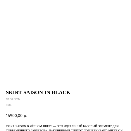
SKIRT SAISON IN BLACK
DE SAISON
SKU:
16900,00
р.
ЮБКА SAISON В ЧЁРНОМ ЦВЕТЕ — ЭТО ИДЕАЛЬНЫЙ БАЗОВЫЙ ЭЛЕМЕНТ ДЛЯ
СОВРЕМЕННОГО ГАРДЕРОБА. ЛАКОНИЧНЫЙ СИЛУЭТ ПОДЧЁРКИВАЕТ ФИГУРУ И