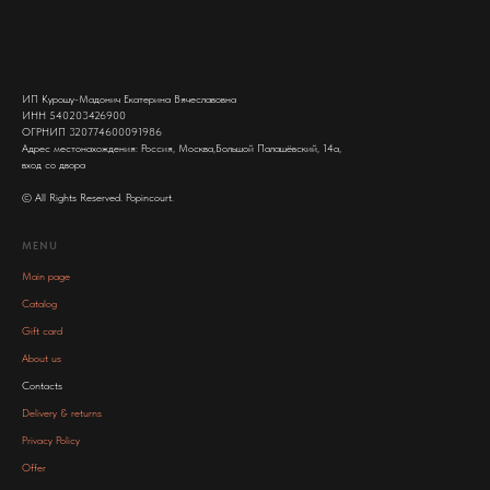
ИП Курошу-Мадонич Екатерина Вячеславовна
ИНН 540203426900
ОГРНИП 320774600091986
Адрес местонахождения: Россия, Москва,Большой Палашёвский, 14а,
вход со двора
© All Rights Reserved. Popincourt.
MENU
Main page
Catalog
Gift card
About us
Contacts
Delivery & returns
Privacy Policy
Offer