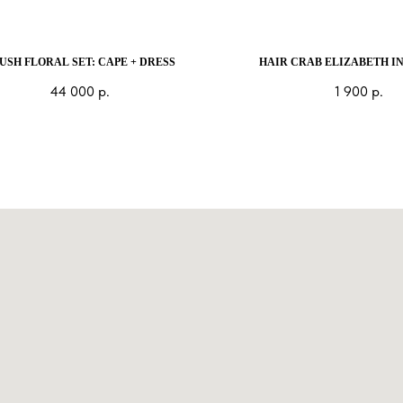
USH FLORAL SET: CAPE + DRESS
HAIR CRAB ELIZABETH I
44 000
р.
1 900
р.