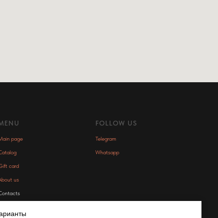
MENU
FOLLOW US
Main page
Telegram
Catalog
Whatsapp
Gift card
About us
Contacts
Delivery & returns
варианты