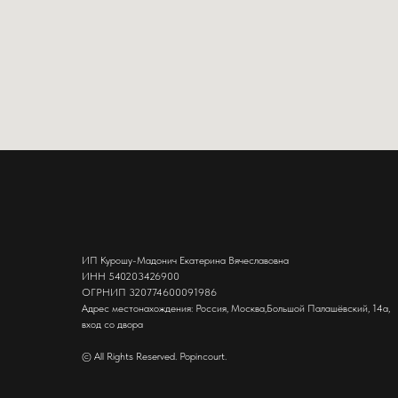
ИП Курошу-Мадонич Екатерина Вячеславовна
ИНН 540203426900
ОГРНИП 320774600091986
Адрес местонахождения: Россия, Москва,Большой Палашёвский, 14а,
вход со двора
© All Rights Reserved. Popincourt.