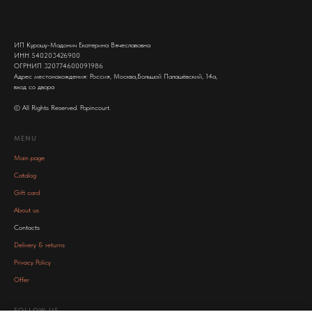
ИП Курошу-Мадонич Екатерина Вячеславовна
ИНН 540203426900
ОГРНИП 320774600091986
Адрес местонахождения: Россия, Москва,Большой Палашёвский, 14а,
вход со двора
© All Rights Reserved. Popincourt.
MENU
Main page
Catalog
Gift card
About us
Contacts
Delivery & returns
Privacy Policy
Offer
FOLLOW US