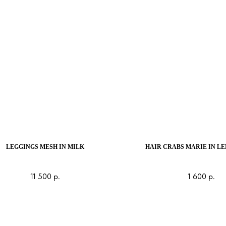
LEGGINGS MESH IN MILK
HAIR CRABS MARIE IN L
11 500
р.
1 600
р.