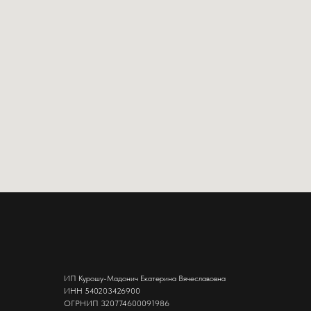
ИП Курошу-Мадонич Екатерина Вячеславовна
ИНН 540203426900
ОГРНИП 320774600091986