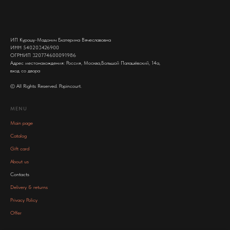
ИП Курошу-Мадонич Екатерина Вячеславовна
ИНН 540203426900
ОГРНИП 320774600091986
Адрес местонахождения: Россия, Москва,Большой Палашёвский, 14а,
вход со двора
© All Rights Reserved. Popincourt.
MENU
Main page
Catalog
Gift card
About us
Contacts
Delivery & returns
Privacy Policy
Offer