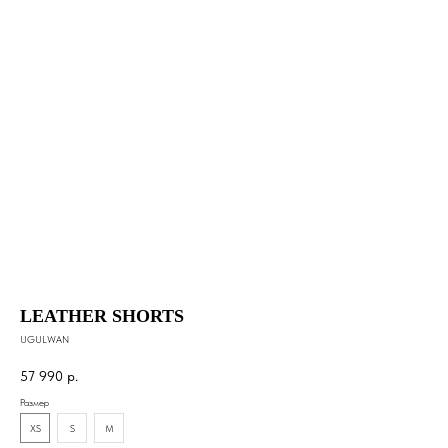
LEATHER SHORTS
UGULWAN
57 990
р.
Размер
XS
S
M