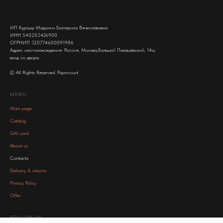
ИП Курошу-Мадонич Екатерина Вячеславовна
ИНН 540203426900
ОГРНИП 320774600091986
Адрес местонахождения: Россия, Москва,Большой Палашёвский, 14а,
вход со двора
© All Rights Reserved. Popincourt.
MENU
Main page
Catalog
Gift card
About us
Contacts
Delivery & returns
Privacy Policy
Offer
FOLLOW US