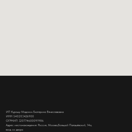
ИП Курошу-Мадонич Екатерина Вячеславовна
ИНН 540203426900
ОГРНИП 320774600091986
Адрес местонахождения: Россия, Москва,Большой Палашёвский, 14а,
вход со двора