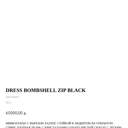
DRESS BOMBSHELL ZIP BLACK
NASTRAZE
SKU:
65000,00
р.
МИНИ-ПЛАТЬЕ С ВЫРЕЗОМ ХАЛТЕР, СТОЙКОЙ И АКЦЕНТОМ НА ОТКРЫТУЮ
СПИНУ. ПЛОТНАЯ ТКАНЬ С КРИСТАЛЛАМИ СОЗДАЁТ ЧИСТЫЙ СИЛУЭТ С ЛЁГКИМ