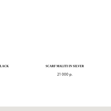
BLACK
SCARF MALITI IN SILVER
21 000
р.