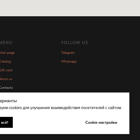
MENU
FOLLOW US
Main page
Telegram
Catalog
Whatsapp
Gift card
About us
Contacts
Delivery & returns
варианты
Privacy Policy
уем cookies для улучшения взаимодействия посетителей с сайтом.
Offer
 всё!
Cookie настройки