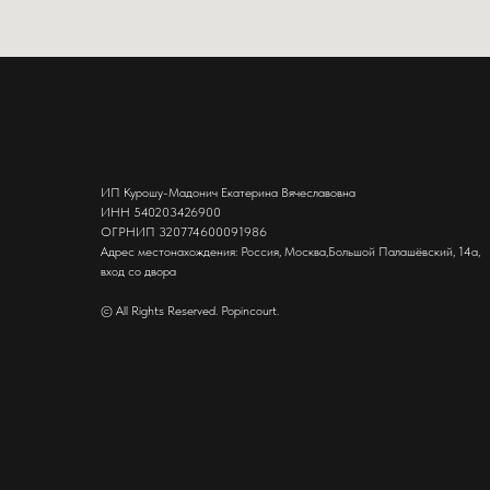
ИП Курошу-Мадонич Екатерина Вячеславовна
ИНН 540203426900
ОГРНИП 320774600091986
Адрес местонахождения: Россия, Москва,Большой Палашёвский, 14а,
вход со двора
© All Rights Reserved. Popincourt.